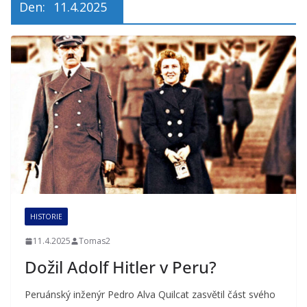
Den:
11.4.2025
HISTORIE
11.4.2025
Tomas2
Dožil Adolf Hitler v Peru?
Peruánský inženýr Pedro Alva Quilcat zasvětil část svého