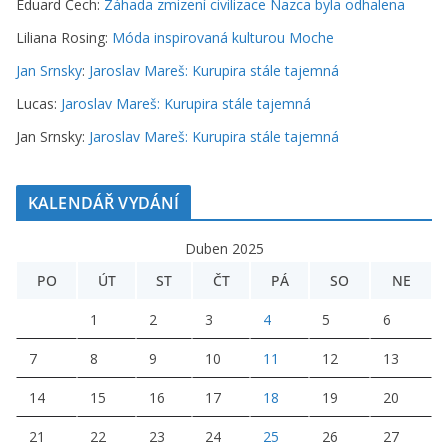
Eduard Čech
:
Záhada zmizení civilizace Nazca byla odhalena
Liliana Rosing
:
Móda inspirovaná kulturou Moche
Jan Srnsky
:
Jaroslav Mareš: Kurupira stále tajemná
Lucas
:
Jaroslav Mareš: Kurupira stále tajemná
Jan Srnsky
:
Jaroslav Mareš: Kurupira stále tajemná
KALENDÁŘ VYDÁNÍ
Duben 2025
PO
ÚT
ST
ČT
PÁ
SO
NE
1
2
3
4
5
6
7
8
9
10
11
12
13
14
15
16
17
18
19
20
21
22
23
24
25
26
27