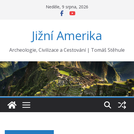
Přeskočit
Neděle, 9 srpna, 2026
na
obsah
Jižní Amerika
Archeologie, Civilizace a Cestování | Tomáš Stěhule