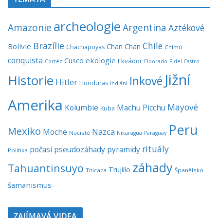
archeologie
Amazonie
Argentina
Aztékové
Brazílie
Chile
Bolívie
Chan Chan
Chachapoyas
Chimú
conquista
Cusco
ekologie
Ekvádor
Cortéz
Eldorado
Fidel Castro
Jižní
Historie
Inkové
Hitler
Honduras
indiáni
Amerika
Mayové
Kolumbie
Machu Picchu
Kuba
Peru
Mexiko
Nazca
Moche
Nacisté
Nikaragua
Paraguay
rituály
počasí
pseudozáhady
pyramidy
Politika
záhady
Tahuantinsuyo
Trujillo
Titicaca
Španělsko
šamanismus
ZAJÍMAVÁ VIDEA