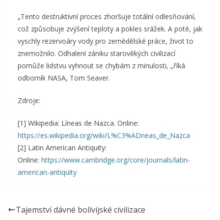
„Tento destruktivní proces zhoršuje totální odlesňování,
což způsobuje zvýšení teploty a pokles srážek. A poté, jak
vyschly rezervoáry vody pro zemědělské práce, život to
znemožnilo.
Odhalení zániku starověkých civilizací
pomůže lidstvu vyhnout se chybám z minulosti, „říká
odborník NASA, Tom Seaver.
Zdroje:
[1] Wikipedia: Líneas de Nazca. Online:
https://es.wikipedia.org/wiki/L%C3%ADneas_de_Nazca
[2]
Latin American Antiquity:
Online:
https://www.cambridge.org/core/journals/latin-
american-antiquity
Tajemství dávné bolívijské civilizace