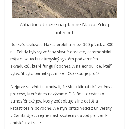
Záhadné obrazce na planine Nazca. Zdroj:
internet
Rozkvět civilizace Nazca probíhal mezi 300 př. n.l. a 800
n.l. Tehdy byly vytvořeny slavné obrazce, ceremoniální
město Kauachi i důmyslný systém podzemních
akvaduktů, které fungují dodnes. A najednou lidé, kteří
vytvořili tyto památky, zmizeli. Otázkou je proč?
Nejprve se vědci domnívali, že šlo o klimatické změny a
procesy, které dnes nazýváme El Niño – oceánsko-
atmosférický jev, který způsobuje silné deště a
katastrofální povodně.
Ale nyní britští vědci z univerzity
v Cambridge, zřejmě našli skutečný důvod pro zánik
andské civilizace.