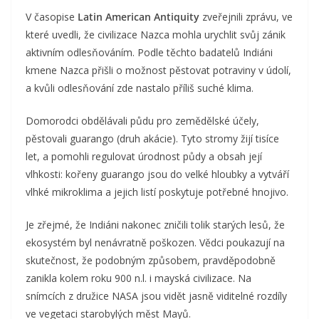
V časopise
Latin American Antiquity
zveřejnili zprávu, ve
které uvedli, že civilizace Nazca mohla urychlit svůj zánik
aktivním odlesňováním.
Podle těchto badatelů Indiáni
kmene Nazca přišli o možnost pěstovat potraviny v údolí,
a kvůli odlesňování zde nastalo příliš suché klima.
Domorodci obdělávali půdu pro zemědělské účely,
pěstovali guarango (druh akácie). Tyto stromy žijí tisíce
let, a pomohli regulovat úrodnost půdy a obsah její
vlhkosti: kořeny guarango jsou do velké hloubky a vytváří
vlhké mikroklima a jejich listí poskytuje potřebné hnojivo.
Je zřejmé, že Indiáni nakonec zničili tolik starých lesů, že
ekosystém byl nenávratně poškozen.
Vědci poukazují na
skutečnost, že podobným způsobem, pravděpodobně
zanikla kolem roku 900 n.l. i mayská civilizace.
Na
snímcích z družice NASA jsou vidět jasně viditelné rozdíly
ve vegetaci starobylých měst Mayů.