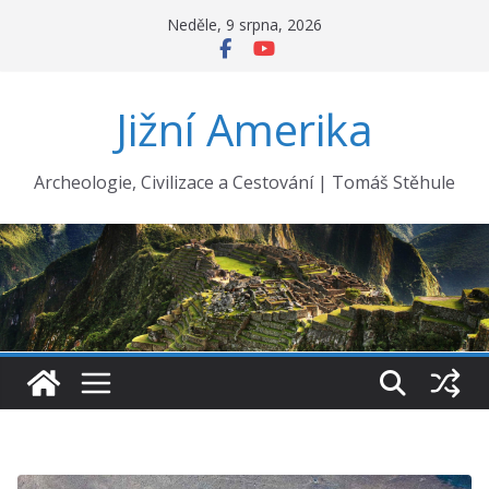
Přeskočit
Neděle, 9 srpna, 2026
na
obsah
Jižní Amerika
Archeologie, Civilizace a Cestování | Tomáš Stěhule