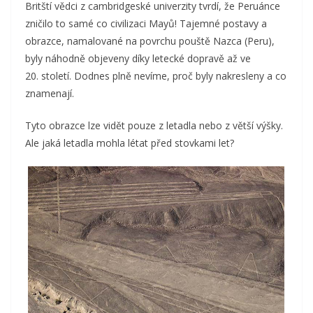
Britští vědci z cambridgeské univerzity tvrdí, že Peruánce
zničilo to samé co civilizaci Mayů!
Tajemné postavy a
obrazce, namalované na povrchu pouště Nazca (Peru),
byly náhodně objeveny díky letecké dopravě až ve
20. století. Dodnes plně nevíme, proč byly nakresleny a co
znamenají.
Tyto obrazce lze vidět pouze z letadla nebo z větší výšky.
Ale jaká letadla mohla létat před stovkami let?