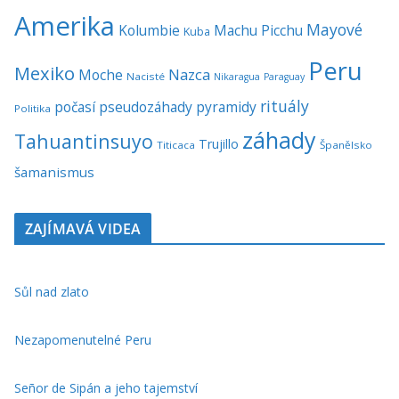
Amerika
Mayové
Kolumbie
Machu Picchu
Kuba
Peru
Mexiko
Nazca
Moche
Nacisté
Nikaragua
Paraguay
rituály
počasí
pseudozáhady
pyramidy
Politika
záhady
Tahuantinsuyo
Trujillo
Titicaca
Španělsko
šamanismus
ZAJÍMAVÁ VIDEA
Sůl nad zlato
Nezapomenutelné Peru
Señor de Sipán a jeho tajemství