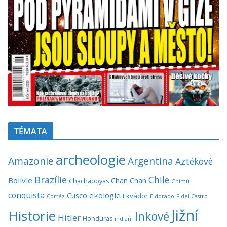
TÉMATA
archeologie
Amazonie
Argentina
Aztékové
Brazílie
Chile
Bolívie
Chan Chan
Chachapoyas
Chimú
conquista
Cusco
ekologie
Ekvádor
Cortéz
Eldorado
Fidel Castro
Jižní
Historie
Inkové
Hitler
Honduras
indiáni