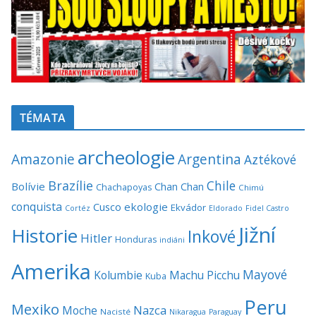
TÉMATA
archeologie
Amazonie
Argentina
Aztékové
Brazílie
Chile
Bolívie
Chan Chan
Chachapoyas
Chimú
conquista
Cusco
ekologie
Ekvádor
Cortéz
Eldorado
Fidel Castro
Jižní
Historie
Inkové
Hitler
Honduras
indiáni
Amerika
Mayové
Kolumbie
Machu Picchu
Kuba
Peru
Mexiko
Nazca
Moche
Nacisté
Nikaragua
Paraguay