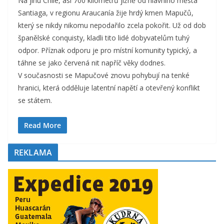
Na jihu Chile, asi 700 kilometrů jižně od hlavního města
Santiaga, v regionu Araucanía žije hrdý kmen Mapučů,
který se nikdy nikomu nepodařilo zcela pokořit. Už od dob
španělské conquisty, kladli tito lidé dobyvatelům tuhý
odpor. Příznak odporu je pro místní komunity typický, a
táhne se jako červená nit napříč věky dodnes.
V současnosti se Mapučové znovu pohybují na tenké
hranici, která odděluje latentní napětí a otevřený konflikt
se státem.
Read More
REKLAMA