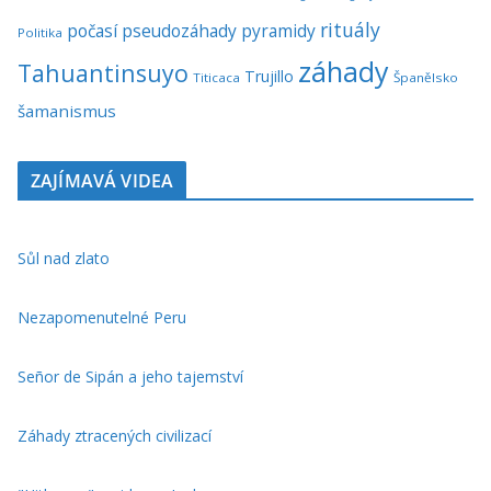
rituály
počasí
pseudozáhady
pyramidy
Politika
záhady
Tahuantinsuyo
Trujillo
Titicaca
Španělsko
šamanismus
ZAJÍMAVÁ VIDEA
Sůl nad zlato
Nezapomenutelné Peru
Señor de Sipán a jeho tajemství
Záhady ztracených civilizací