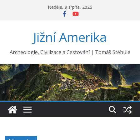
Přeskočit
Neděle, 9 srpna, 2026
na
obsah
Jižní Amerika
Archeologie, Civilizace a Cestování | Tomáš Stěhule