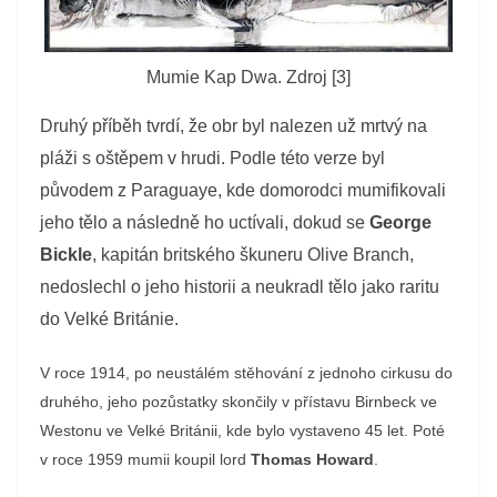
Mumie Kap Dwa. Zdroj [3]
Druhý příběh tvrdí, že obr byl nalezen už mrtvý na
pláži s oštěpem v hrudi. Podle této verze byl
původem z Paraguaye, kde domorodci mumifikovali
jeho tělo a následně ho uctívali, dokud se
George
Bickle
, kapitán britského škuneru Olive Branch,
nedoslechl o jeho historii a neukradl tělo jako raritu
do Velké Británie.
V roce 1914, po neustálém stěhování z jednoho cirkusu do
druhého, jeho pozůstatky skončily v přístavu Birnbeck ve
Westonu ve Velké Británii, kde bylo vystaveno 45 let. Poté
v roce 1959 mumii koupil lord
Thomas Howard
.