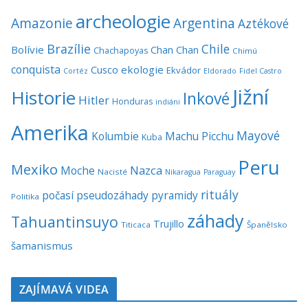
archeologie
Amazonie
Argentina
Aztékové
Brazílie
Chile
Bolívie
Chan Chan
Chachapoyas
Chimú
conquista
Cusco
ekologie
Ekvádor
Cortéz
Eldorado
Fidel Castro
Jižní
Historie
Inkové
Hitler
Honduras
indiáni
Amerika
Mayové
Kolumbie
Machu Picchu
Kuba
Peru
Mexiko
Nazca
Moche
Nacisté
Nikaragua
Paraguay
rituály
počasí
pseudozáhady
pyramidy
Politika
záhady
Tahuantinsuyo
Trujillo
Titicaca
Španělsko
šamanismus
ZAJÍMAVÁ VIDEA