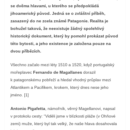
se dvěma hlavami, u kterého se předpokládá
jihoamerický původ.
Jedná se o zvláštní příběh,
zasazený do ne zcela známé Patagonie.
Realita je
bohužel taková, že neexistuje žádný spolehlivý
historický dokument, který by pomohl prokázat původ
této bytosti, a jeho existence je založena pouze na
dvou příbězích.
Všechno začalo mezi léty 1510 a 1520, když portugalský
mořeplavec
Fernando de Magallanes
dorazil
k patagonskému pobřeží a hledal vhodný průplav mezi
Atlantikem a Pacifikem, krokem, který dnes nese jeho
jméno. [1]
Antonio Pigafetta
, námořník, věrný Magellanovi, napsal
v protokolu cesty: “Viděli jsme v blízkosti pláže (v Ohňové
zemi) muže, který byl tak velký, že naše hlava dosahovala