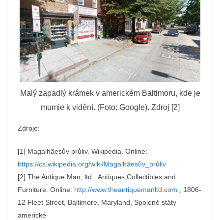
Malý zapadlý krámek v americkém Baltimoru, kde je
mumie k vidění. (Foto: Google). Zdroj [2]
Zdroje:
[1] Magalhãesův průliv. Wikipedia. Online:
https://cs.wikipedia.org/wiki/Magalhãesův_průliv
[2] The Antique Man, ltd. Antiques,Collectibles and
Furniture. Online:
http://www.theantiquemanltd.com
, 1806-
12 Fleet Street, Baltimore, Maryland, Spojené státy
americké