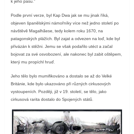
k jeho pasu.”
Podle první verze, byl Kap Dwa jak se mu jinak říká,
objeven španělskými námořníky více než jedno století po
návštěvě Magalhãese, tedy kolem roku 1670, na
patagonských plážích. Byl zajat a odvezen na loď, kde byl
přivázán k stěžni. Jemu se však podařilo utéct a začal
bojovat za své osvobození, ale nakonec byl zabit oštěpem,
který mu propíchl hruď.
Jeho tělo bylo mumifikováno a dostalo se až do Velké
Británie, kde bylo ukazováno při různých cirkusových
vystoupeních. Později, již v 19. století, se tělo, jako
cirkusová rarita dostalo do Spojených států.