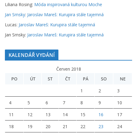
Liliana Rosing
:
Móda inspirovaná kulturou Moche
Jan Srnsky
:
Jaroslav Mareš: Kurupira stále tajemná
Lucas
:
Jaroslav Mareš: Kurupira stále tajemná
Jan Srnsky
:
Jaroslav Mareš: Kurupira stále tajemná
KALENDÁŘ VYDÁNÍ
Červen 2018
PO
ÚT
ST
ČT
PÁ
SO
NE
1
2
3
4
5
6
7
8
9
10
11
12
13
14
15
16
17
18
19
20
21
22
23
24